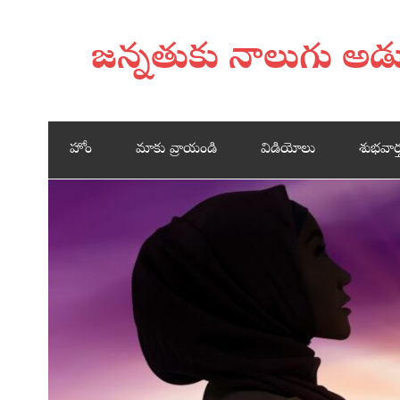
జన్నతుకు నాలుగు అ
హోం
మాకు వ్రాయండి
విడియోలు
శుభవార్