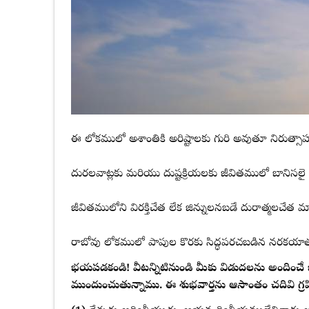
ఈ లోకములో అశాంతికి అరిష్టాలకు గురి అవుతూ నిరుత్స
దురలవాట్లకు మరియు దుష్టక్రియలకు జీవితములో బానిసలై
జీవితములోని విరక్తిచేత లేక జిన్నులనబడే దురాత్మలచేత 
రాబోవు లోకములో పాపుల కొరకు సిద్ధపరచబడిన నరకయా
భయపడకండి! వీటన్నిటినుండి మీకు విడుదలను అందించే ఒక శుభవార్తను దేవుని [الله
ముందుంచుతున్నాము. ఈ శుభవార్తను ఆసాంతం చదివి గ్రహ