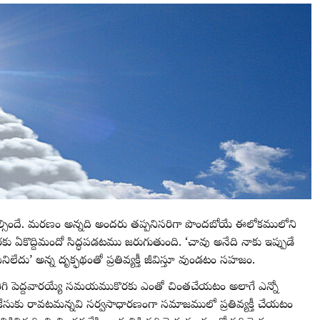
ంచాల్సిందే. మరణం అన్నది అందరు తప్పనిసరిగా పొందబోయే ఈలోకములోని
కొద్దిమందో సిద్ధపడటము జరుగుతుంది. ‘చావు అనేది నాకు ఇప్పుడే
ిలేదు’ అన్న దృక్ఫథంతో ప్రతివ్యక్తీ జీవిస్తూ వుండటం సహజం.
పెరిగి పెద్దవారయ్యే సమయముకొరకు ఎంతో చింతచేయటం అలాగే ఎన్నో
నకేసుకు రావటమన్నవి సర్వసాధారణంగా సమాజములో ప్రతివ్యక్తీ చేయటం