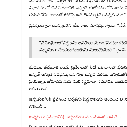
మామూలే. కాని, విజ్ఙతగల ప్రతిమనిషీ మరణం తరువాతి ఉన
విధానములో కొనసాగటానికి ఇప్పుడే ఈలోకములోనే తాను
గడుపబోయే కాలంతో పోలిస్తే అది లేశమాత్రమే నన్నది మర
ప్రవక్తలద్వారా యివ్వబడిన లేఖనాలు ఘోషిస్తున్నాయి, “
“
సమాధులలో నిద్రించు అనేకులు మేలుకొనెదరు; కొ
నిత్యముగా హేయులగుటకును మేలుకొందురు.
” (దాని
మరణం తరువాత రెండు ప్రదేశాలలో ఏదో ఒక దానిలో ప్రతివ్యక్తీ తన నిత్యత్వాన
జన్నత్ అన్నది పరదైసు, జహన్నం అన్నది నరకం. జన్నతులోకి
ప్రయత్నాలతోకూడిన మన మతనిష్ఠకూడా సరిపోదు. అందుకు సరి
అడుగులు!
జన్నతులోనికి ప్రవేశించే అర్హతను సిద్ధపాటును అందించే ఆ
నొక్కండి…
జన్నతుకు (మోక్షానికి) వెళ్ళేందుకు వేసే మొదటి అడుగు…