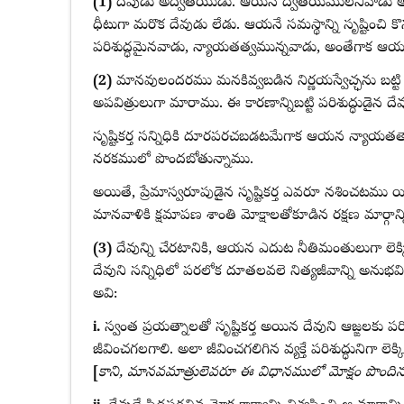
(1)
దేవుడు అద్వితీయుడు. ఆయన ద్వితీయములేనివాడు
ధీటుగా మరొక దేవుడు లేడు. ఆయనే సమస్థాన్ని సృష్టించి కొనసా
పరిశుద్ధమైనవాడు, న్యాయతత్వమున్నవాడు, అంతేగాక ఆయన
(2)
మానవులందరము మనకివ్వబడిన నిర్ణయస్వేచ్ఛను బట్టి 
అపవిత్రులుగా మారాము. ఈ కారణాన్నిబట్టి పరిశుద్ధుడ
సృష్టికర్త సన్నిధికి దూరపరచబడటమేగాక ఆయన న్యాయతత్వా
నరకములో పొందబోతున్నాము.
అయితే, ప్రేమాస్వరూపుడైన సృష్టికర్త ఎవరూ నశించటము 
మానవాళికి క్షమాపణ శాంతి మోక్షాలతోకూడిన రక్షణ మార్గాన్ని
(3)
దేవున్ని చేరటానికి, ఆయన ఎదుట నీతిమంతులుగా లెక్
దేవుని సన్నిధిలో పరలోక దూతలవలె నిత్యజీవాన్ని అనుభవించ
అవి:
i.
స్వంత ప్రయత్నాలతో సృష్టికర్త అయిన దేవుని ఆజ్ఙలకు పర
జీవించగలగాలి. అలా జీవించగలిగిన వ్యక్తే పరిశుద్ధునిగా లెక్క
[
కాని, మానవమాత్రులెవరూ ఈ విధానములో మోక్షం పొందిన ద