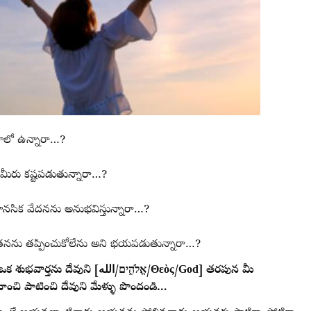
ాహలో ఉన్నారా…?
 మీరు కష్టపడుతున్నారా…?
మానసిక వేదనను అనుభవిస్తున్నారా…?
తనను తప్పించుకోలేను అని భయపడుతున్నారా…?
‎/אֱלֹהִ֑ים/Θεὸς/God] తరపున మీ
ించి పాటించి దేవుని మేళ్ళు పొందండి…