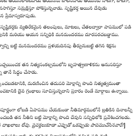
 అంటే ఆయనలాంటివాడు ఆయనను పోలినవాడు ఆయనకు సాటిగా, పోటిగా,
గిస్తూ సమ్రక్షిస్తూ పోశిస్తున్నవాడు. సృష్టికర్త అయిన దేవుడు
 ప్రేమాస్వరూపుడు.
సృష్టికర్తకు వ్యతిరేకమైన తలంపులు, మాటలు, చేతలద్వారా పాపములో పడి
ైన దేవునికి మరియు ఆయన సన్నిధికి మనమందరము దూరపరచబడ్డాము.
న్ని బట్టి మనమందరము ప్రళయదినపు తీర్పునుబట్టి తగిన శిక్షను
యిచ్చయించక తన నిత్యసంకల్పములోని బృహత్ప్రణాళికను అనుసరిస్తూ
 తానే సిద్ధం చేసాడు.
కించబడటానికి, మరణించిన తదుపరి మోక్షాన్ని పొంది నిత్యత్వమంతా
టానికి దైవ గ్రంథాలు సూచిస్తున్నదాని ప్రకారం రెండే మార్గాలు ఉన్నాయి.
ిపూర్ణంగా లోబడి ఏపాపము చేయకుండా నీతిమార్గములోనే బ్రతికిన దినాలన్నీ
ించబడి తన నీతిని బట్టి మోక్షాన్ని పొంది దేవుని సన్నిధిలోకి ప్రవేశించగలడు.
ాఖలాలు లేవు. ప్రవక్తలుకూడా ఎప్పుడో ఒకప్పుడు పాపముచేసినవారే!
]