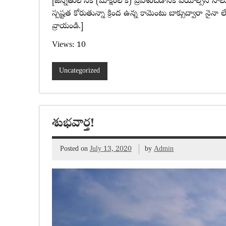
[జన్నతులోనికి (మోక్షంలోకి) ప్రవేశించడానికి వేయాల్సి
స్పష్టత కోరుతున్నా క్రింద ఉన్న కామెంటు బాక్సుద్వారా నైన
వ్రాయండి.]
Views: 10
Uncategorized
శుభవార్త!
Posted on
July 13, 2020
by
Admin