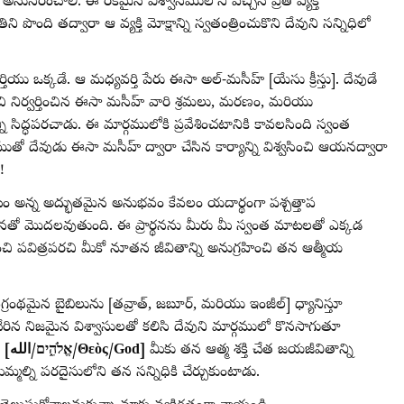
్ని అనుసరించాలి. ఈ రకమైన విశ్వాసములోని వచ్చిన ప్రతి వ్యక్తి
 పొంది తద్వారా ఆ వ్యక్తి మోక్షాన్ని స్వతంత్రించుకొని దేవుని సన్నిధిలో
యు ఒక్కడే. ఆ మధ్యవర్తి పేరు ఈసా అల్-మసీహ్ [యేసు క్రీస్తు]. దేవుడే
చి నిర్వర్తించిన ఈసా మసీహ్ వారి శ్రమలు, మరణం, మరియు
ి సిద్ధపరచాడు. ఈ మార్గములోకి ప్రవేశించటానికి కావలసింది స్వంత
ుతో దేవుడు ఈసా మసీహ్ ద్వారా చేసిన కార్యాన్ని విశ్వసించి ఆయనద్వారా
ం!
చటం అన్న అద్భుతమైన అనుభవం కేవలం యదార్థంగా పశ్చత్తాప
ర్థనతో మొదలవుతుంది. ఈ ప్రార్థనను మీరు మీ స్వంత మాటలతో ఎక్కడ
ంచి పవిత్రపరచి మీకో నూతన జీవితాన్ని అనుగ్రహించి తన ఆత్మీయ
గ్రంథమైన బైబిలును [తవ్రాత్, జబూర్, మరియు ఇంజీల్] ధ్యానిస్తూ
రిన నిజమైన విశ్వాసులతో కలిసి దేవుని మార్గములో కొనసాగుతూ
ు
[الله‎/אֱלֹהִ֑ים/Θεὸς/God]
మీకు తన ఆత్మ శక్తి చేత జయజీవితాన్ని
ిమ్మల్ని పరదైసులోని తన సన్నిధికి చేర్చుకుంటాడు.