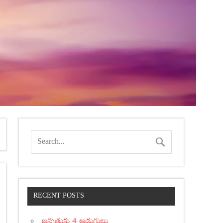
RECENT POSTS
జన్నతుకు 4 అడుగులు