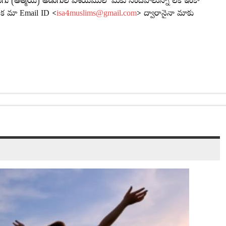
న నాలుగు (ఆత్మీయ) అడుగుల విశయములో మీకు సందేహాలున్నా లేక ఇంకా
ా లేక మా Email ID <
isa4muslims@gmail.com
> ద్వారానైనా మాకు