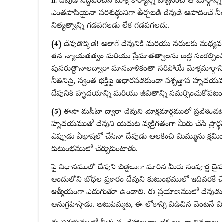
ii.
దేవుడే సిద్ధపరచిన మోక్ష కార్యాన్ని విశ్వసించి ఆ మార్గాన
ఎంతపాపియైనా పరిశుద్ధునిగా తీర్చబడి దేవుడే ఆపాదించే నీతిని
నిత్యత్వాన్ని గడపగలడు లేక గడపగలదు.
(4)
దేవుడొక్కడే! అలాగే దేవునికి మరియు నరులకు మధ్యవర్తి
తన న్యాయతత్వం మరియు ప్రేమాతత్వాలను బట్టి సంకల్పిం
పునరుత్థానాలద్వారా మానవాళికంతా సరిపోయే మోక్షమార్గాన్న
నీతినిపై, స్వంత భక్తిపై ఆధారపడకుండా పశ్చత్తాప హృదయమ
దేవునికి హృదయాన్ని మరియు జీవితాన్ని సమర్పించుకోవట
(5)
ఈసా మసీహ్ ద్వారా దేవుని మోక్షమార్గములో ప్రవేశిం
హృదయముతో దేవుని యెదుట వ్యక్తిగతంగా మీరు చేసే ప్రా
ఎప్పుడు ఏభాషలో చేసినా దేవుడు ఆలకించి మిమ్మును క్షమి
కుటుంభములో చేర్చుకుంటాడు.
పై విధానములో దేవుని బిడ్డలుగా మారిన మీరు సంపూర్ణ దైవ
అందులోని బోధల ప్రకారం దేవుని కుటుంభములో ఇదివరకే చే
ఆత్మీయంగా ఎదుగుతూ ఉండాలి. ఈ ప్రయాణములో దేవుడ
అనుగ్రహిస్తాడు. అటుపిమ్మట, ఈ లోకాన్ని విడిచిన వెంటనే మ