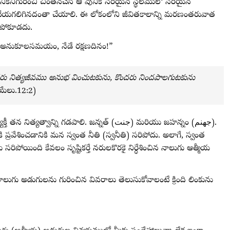
ికినిగురించి చింతనచేసి ఆ వునికి సరియైన స్థలములో సరియైన
 చేయగలిగినదంతా చేయాలి. ఈ లోకంలోని జీవితకాలాన్ని మరణంతరువాత
చిపోకూడదు.
నేడే అనుకూలసమయం, నేడే రక్షణదినం!”
ందరు నిత్యజీవము అనుభ వించుటకును, కొందరు నిందపాలగుటకును
యేలు.12:2)
్ని గడపాలి. జన్నత్ (جنت) మరియు జహన్నం (جهنم).
 ప్రవేశించడానికి మన స్వంత నీతి (స్వనీతి) సరిపోదు. అలాగే, స్వంత
పోయింది కేవలం సృష్టికర్తే నరులకొరకై నిర్ధేశించిన నాలుగు ఆత్మీయ
 నాలుగు అడుగులను గురించిన వివరాలు తెలుసుకోవాలంటే క్రింది లింకును