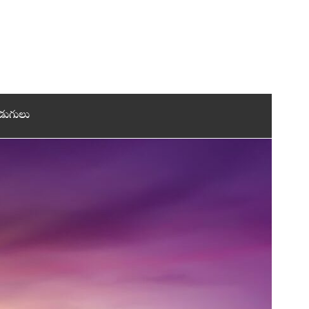
డుగులు