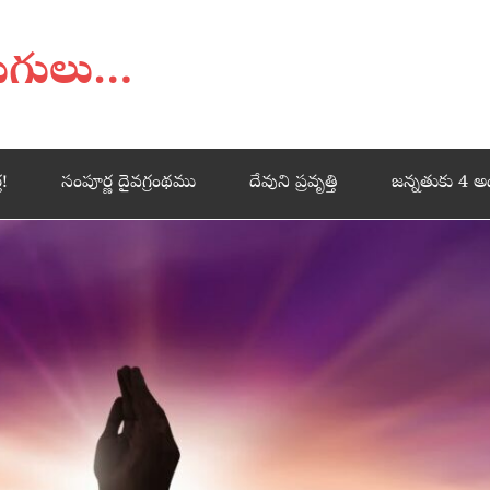
డుగులు…
త!
సంపూర్ణ దైవగ్రంథము
దేవుని ప్రవృత్తి
జన్నతుకు 4 అ