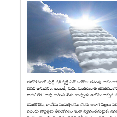
ఈలోకములో పుట్టే ప్రతివ్యక్తి ఏదో ఒకరోజు తనువు చాలి
చివరి అనుభవం. అయితే, మరణముతరువాతి జీవితముకొరకు ఏ
రాదు’ లేక ‘చావు గురించి నేను యిప్పుడు ఆలోచించాల్సిన పన
రేపటికొరకు, రాబోయే సంవత్సరము కొరకు అలాగే పిల్లలు 
ముందు జాగ్రత్తలు తీసుకోవటం ఇంకా వీలైనంతమట్టుకు వె