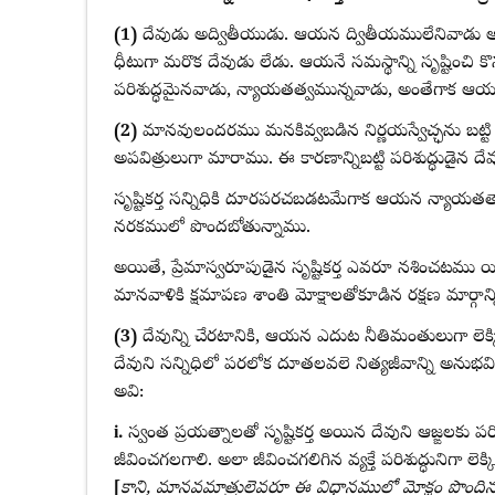
(1)
దేవుడు అద్వితీయుడు. ఆయన ద్వితీయములేనివాడు
ధీటుగా మరొక దేవుడు లేడు. ఆయనే సమస్థాన్ని సృష్టించి కొనసా
పరిశుద్ధమైనవాడు, న్యాయతత్వమున్నవాడు, అంతేగాక ఆయన
(2)
మానవులందరము మనకివ్వబడిన నిర్ణయస్వేచ్ఛను బట్టి 
అపవిత్రులుగా మారాము. ఈ కారణాన్నిబట్టి పరిశుద్ధుడ
సృష్టికర్త సన్నిధికి దూరపరచబడటమేగాక ఆయన న్యాయతత్వా
నరకములో పొందబోతున్నాము.
అయితే, ప్రేమాస్వరూపుడైన సృష్టికర్త ఎవరూ నశించటము 
మానవాళికి క్షమాపణ శాంతి మోక్షాలతోకూడిన రక్షణ మార్గాన్ని
(3)
దేవున్ని చేరటానికి, ఆయన ఎదుట నీతిమంతులుగా లెక్
దేవుని సన్నిధిలో పరలోక దూతలవలె నిత్యజీవాన్ని అనుభవించ
అవి:
i.
స్వంత ప్రయత్నాలతో సృష్టికర్త అయిన దేవుని ఆజ్ఙలకు పర
జీవించగలగాలి. అలా జీవించగలిగిన వ్యక్తే పరిశుద్ధునిగా లెక్క
[
కాని, మానవమాత్రులెవరూ ఈ విధానములో మోక్షం పొందిన ద