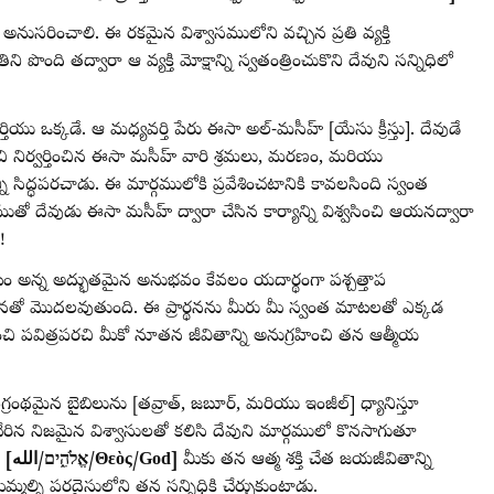
్ని అనుసరించాలి. ఈ రకమైన విశ్వాసములోని వచ్చిన ప్రతి వ్యక్తి
 పొంది తద్వారా ఆ వ్యక్తి మోక్షాన్ని స్వతంత్రించుకొని దేవుని సన్నిధిలో
యు ఒక్కడే. ఆ మధ్యవర్తి పేరు ఈసా అల్-మసీహ్ [యేసు క్రీస్తు]. దేవుడే
చి నిర్వర్తించిన ఈసా మసీహ్ వారి శ్రమలు, మరణం, మరియు
ి సిద్ధపరచాడు. ఈ మార్గములోకి ప్రవేశించటానికి కావలసింది స్వంత
ుతో దేవుడు ఈసా మసీహ్ ద్వారా చేసిన కార్యాన్ని విశ్వసించి ఆయనద్వారా
ం!
చటం అన్న అద్భుతమైన అనుభవం కేవలం యదార్థంగా పశ్చత్తాప
ర్థనతో మొదలవుతుంది. ఈ ప్రార్థనను మీరు మీ స్వంత మాటలతో ఎక్కడ
ంచి పవిత్రపరచి మీకో నూతన జీవితాన్ని అనుగ్రహించి తన ఆత్మీయ
గ్రంథమైన బైబిలును [తవ్రాత్, జబూర్, మరియు ఇంజీల్] ధ్యానిస్తూ
రిన నిజమైన విశ్వాసులతో కలిసి దేవుని మార్గములో కొనసాగుతూ
ు
[الله‎/אֱלֹהִ֑ים/Θεὸς/God]
మీకు తన ఆత్మ శక్తి చేత జయజీవితాన్ని
ిమ్మల్ని పరదైసులోని తన సన్నిధికి చేర్చుకుంటాడు.