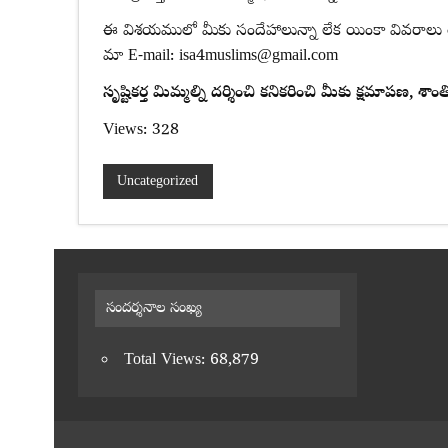
ఈ విశయములో మీకు సందేహాలున్నా లేక యింకా వివరాలు తె
మా E-mail: isa4muslims@gmail.com
సృష్టికర్త మిమ్మల్ని దర్శించి కనికరించి మీకు క్షమాపణ, శా
Views: 328
Uncategorized
సందర్శనాల సంఖ్య
Total Views:
68,879