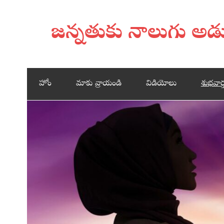
జన్నతుకు నాలుగు అ
హోం
మాకు వ్రాయండి
విడియోలు
శుభవార్