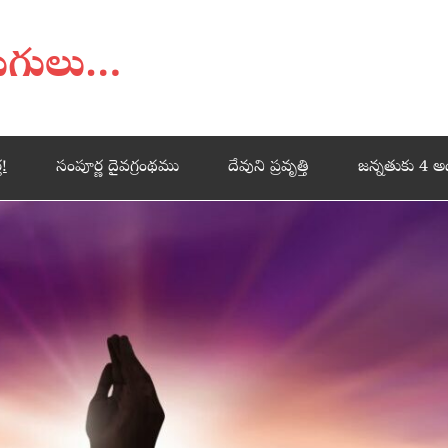
డుగులు…
త!
సంపూర్ణ దైవగ్రంథము
దేవుని ప్రవృత్తి
జన్నతుకు 4 అ