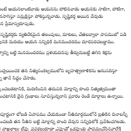
 అంటే ఆయనలాంటివాడు ఆయనను పోలినవాడు ఆయనకు సాటిగా, పోటిగా,
గిస్తూ సమ్రక్షిస్తూ పోశిస్తున్నవాడు. సృష్టికర్త అయిన దేవుడు
 ప్రేమాస్వరూపుడు.
సృష్టికర్తకు వ్యతిరేకమైన తలంపులు, మాటలు, చేతలద్వారా పాపములో పడి
ైన దేవునికి మరియు ఆయన సన్నిధికి మనమందరము దూరపరచబడ్డాము.
న్ని బట్టి మనమందరము ప్రళయదినపు తీర్పునుబట్టి తగిన శిక్షను
యిచ్చయించక తన నిత్యసంకల్పములోని బృహత్ప్రణాళికను అనుసరిస్తూ
 తానే సిద్ధం చేసాడు.
కించబడటానికి, మరణించిన తదుపరి మోక్షాన్ని పొంది నిత్యత్వమంతా
టానికి దైవ గ్రంథాలు సూచిస్తున్నదాని ప్రకారం రెండే మార్గాలు ఉన్నాయి.
ిపూర్ణంగా లోబడి ఏపాపము చేయకుండా నీతిమార్గములోనే బ్రతికిన దినాలన్నీ
ించబడి తన నీతిని బట్టి మోక్షాన్ని పొంది దేవుని సన్నిధిలోకి ప్రవేశించగలడు.
ాఖలాలు లేవు. ప్రవక్తలుకూడా ఎప్పుడో ఒకప్పుడు పాపముచేసినవారే!
]