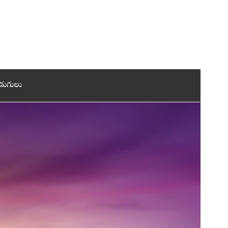
డుగులు