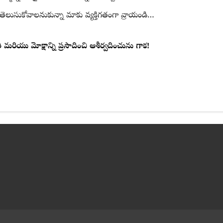
లుసుకోవాలనుకున్నా మాకు వ్యక్తిగతంగా వ్రాయండి…
ంతి మరియు మోక్షాన్ని ప్రసాదించి ఆశీర్వదించును గాక!