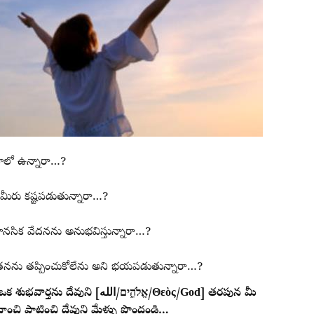
ాహలో ఉన్నారా…?
 మీరు కష్టపడుతున్నారా…?
మానసిక వేదనను అనుభవిస్తున్నారా…?
తనను తప్పించుకోలేను అని భయపడుతున్నారా…?
‎/אֱלֹהִ֑ים/Θεὸς/God] తరపున మీ
ించి పాటించి దేవుని మేళ్ళు పొందండి…