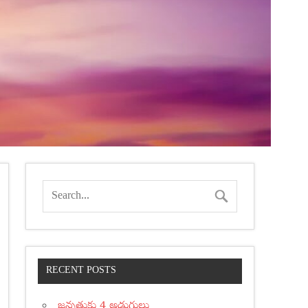
RECENT POSTS
జన్నతుకు 4 అడుగులు