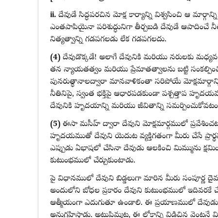
ii.
దేవుడే సిద్ధపరచిన మోక్ష కార్యాన్ని విశ్వసించి ఆ మార్గాన
ఎంతపాపియైనా పరిశుద్ధునిగా తీర్చబడి దేవుడే ఆపాదించే నీతిని
నిత్యత్వాన్ని గడపగలడు లేక గడపగలదు.
(4)
దేవుడొక్కడే! అలాగే దేవునికి మరియు నరులకు మధ్యవర్తి
తన న్యాయతత్వం మరియు ప్రేమాతత్వాలను బట్టి సంకల్పిం
పునరుత్థానాలద్వారా మానవాళికంతా సరిపోయే మోక్షమార్గాన్న
నీతినిపై, స్వంత భక్తిపై ఆధారపడకుండా పశ్చత్తాప హృదయమ
దేవునికి హృదయాన్ని మరియు జీవితాన్ని సమర్పించుకోవట
(5)
ఈసా మసీహ్ ద్వారా దేవుని మోక్షమార్గములో ప్రవేశిం
హృదయముతో దేవుని యెదుట వ్యక్తిగతంగా మీరు చేసే ప్రా
ఎప్పుడు ఏభాషలో చేసినా దేవుడు ఆలకించి మిమ్మును క్షమి
కుటుంభములో చేర్చుకుంటాడు.
పై విధానములో దేవుని బిడ్డలుగా మారిన మీరు సంపూర్ణ దైవ
అందులోని బోధల ప్రకారం దేవుని కుటుంభములో ఇదివరకే చే
ఆత్మీయంగా ఎదుగుతూ ఉండాలి. ఈ ప్రయాణములో దేవుడ
అనుగ్రహిస్తాడు. అటుపిమ్మట, ఈ లోకాన్ని విడిచిన వెంటనే మ