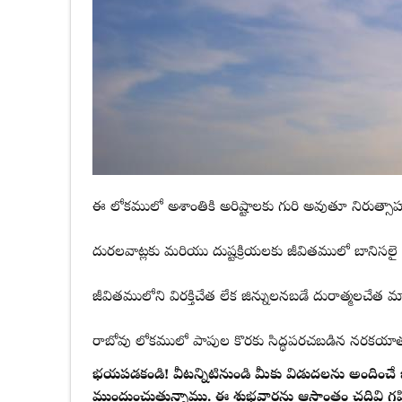
ఈ లోకములో అశాంతికి అరిష్టాలకు గురి అవుతూ నిరుత్స
దురలవాట్లకు మరియు దుష్టక్రియలకు జీవితములో బానిసలై
జీవితములోని విరక్తిచేత లేక జిన్నులనబడే దురాత్మలచేత 
రాబోవు లోకములో పాపుల కొరకు సిద్ధపరచబడిన నరకయా
భయపడకండి! వీటన్నిటినుండి మీకు విడుదలను అందించే ఒక శుభవార్తను దేవుని [الله
ముందుంచుతున్నాము. ఈ శుభవార్తను ఆసాంతం చదివి గ్రహ