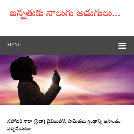
జన్నతుకు నాలుగు అడుగులు…
MENU
సహోదరి శారా (సైదా) బైబిలులోని సామెతలు గ్రంథాన్ని ఆసాంతం
వళ్ళెవేయటం: