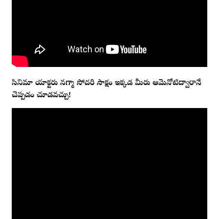
సినిమా యాక్టరు నగ్మా సోదరి సాక్షం ఇక్కడ మీరు ఆమెనోటిద్వారానే
చెప్పడం చూడవచ్చు!