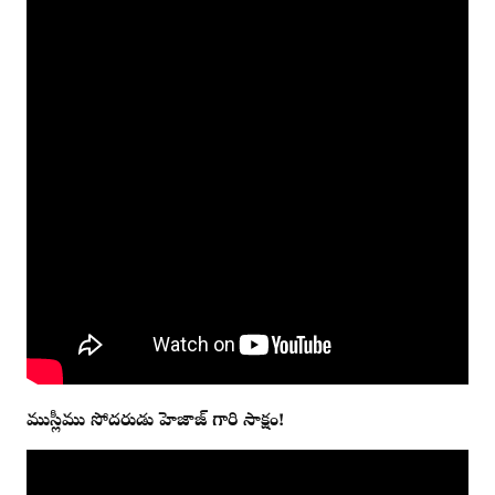
ముస్లీము సోదరుడు హెజాజ్ గారి సాక్షం!