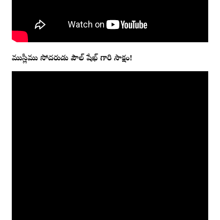
ముస్లీము సోదరుడు పౌల్ షేఖ్ గారి సాక్షం!